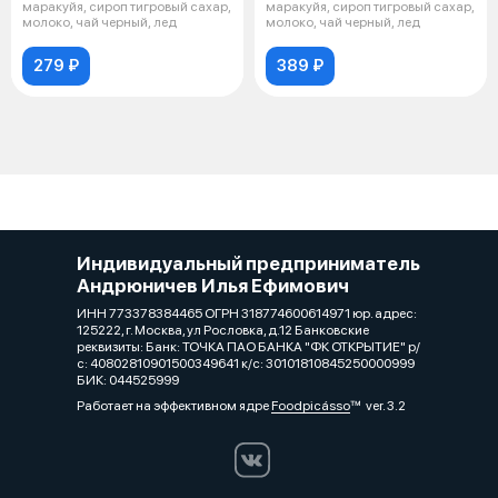
маракуйя, сироп тигровый сахар,
маракуйя, сироп тигровый сахар,
молоко, чай черный, лед
молоко, чай черный, лед
279 ₽
389 ₽
Индивидуальный предприниматель
Андрюничев Илья Ефимович
ИНН 773378384465 ОГРН 318774600614971 юр. адрес:
125222, г. Москва, ул Рословка, д.12 Банковские
реквизиты: Банк: ТОЧКА ПАО БАНКА "ФК ОТКРЫТИЕ" р/
с: 40802810901500349641 к/с: 30101810845250000999
БИК: 044525999
Работает на эффективном ядре
Foodpicásso
ver. 3.2