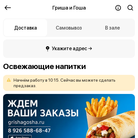
Гриша и Гоша
Доставка
Самовывоз
В зале
Укажите адрес →
Освежающие напитки
Начнём
работу
в
10:15.
Сейчас
вы
можете
сделать
предзаказ.