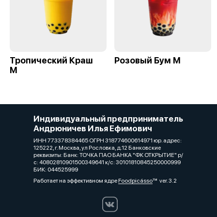
Тропический Краш
Розовый Бум М
М
Индивидуальный предприниматель
Андрюничев Илья Ефимович
ИНН 773378384465 ОГРН 318774600614971 юр. адрес:
125222, г. Москва, ул Рословка, д.12 Банковские
реквизиты: Банк: ТОЧКА ПАО БАНКА "ФК ОТКРЫТИЕ" р/
с: 40802810901500349641 к/с: 30101810845250000999
БИК: 044525999
Работает на эффективном ядре
Foodpicásso
ver. 3.2