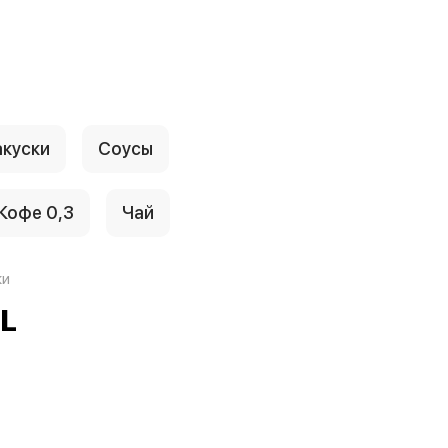
акуски
Соусы
Кофе 0,3
Чай
ки
L