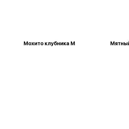
Мохито клубника М
Мятны