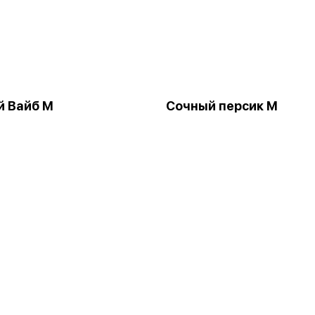
й Вайб М
Сочный персик М