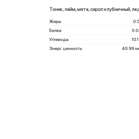
Тоник, лайм, мята, сироп клубничный, ле
Жиры
0.0
Белки
0.0
Углеводы
10.1
Энерг. ценность
40.99 к