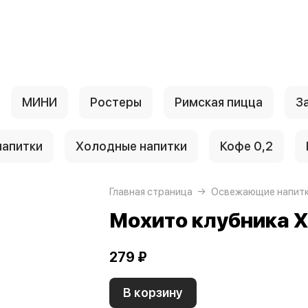
МИНИ
Ростеры
Римская пицца
З
апитки
Холодные напитки
Кофе 0,2
Главная страница
Освежающие напит
Мохито клубника X
279 ₽
В корзину