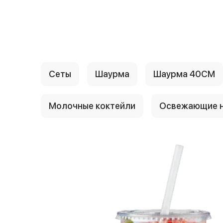
{{ textContacts }}
Сеты
Шаурма
Шаурма 40СМ
Молочные коктейли
Освежающие н