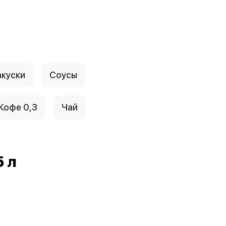
акуски
Соусы
Кофе 0,3
Чай
5 л