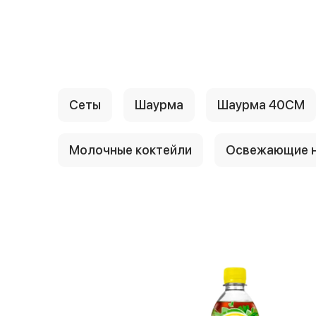
{{ textContacts }}
Сеты
Шаурма
Шаурма 40СМ
Молочные коктейли
Освежающие н