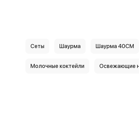
{{ textContacts }}
Сеты
Шаурма
Шаурма 40СМ
Молочные коктейли
Освежающие н