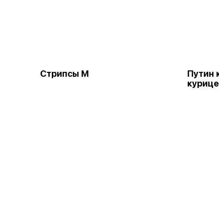
Стрипсы M
Путин 
куриц