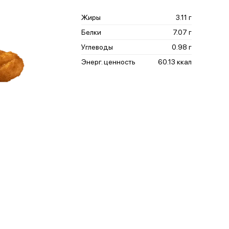
Жиры
3.11 г
Белки
7.07 г
Углеводы
0.98 г
Энерг. ценность
60.13 ккал