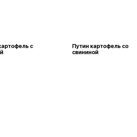
картофель с
Путин картофель со
ей
свининой